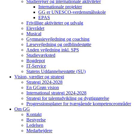
Studierejser og internationale aktiviteter
Internationale projekter
GG er UNESCO-verdensmålsskole
EPAS
Frivillige aktiviteter og udvalg
Elevrådet
Musical
Gymnasievejledning og coaching
Læsevejledning og ordblindestøtte
Anden vejledning inkl. SPS
Studieværksted
Bogdepot
IT-Service
Statens Uddannelsesstøtte (SU)
Vision, værdier og strategi
Strategi 2024-2028
En GGrøn vision
International strategi 2024-2028
Strategi for talentudvikling og dygtiggørelse
Progressionsplaner for tværgående kompetenceområder
Om GG
Kontakt
Bestyrelse
Ledelsen
Medarbejdere