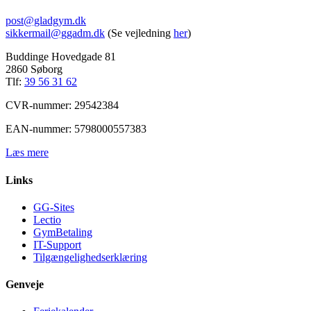
post@gladgym.dk
sikkermail@ggadm.dk
(Se vejledning
her
)
Buddinge Hovedgade 81
2860 Søborg
Tlf:
39 56 31 62
CVR-nummer: 29542384
EAN-nummer: 5798000557383
Læs mere
Links
GG-Sites
Lectio
GymBetaling
IT-Support
Tilgængelighedserklæring
Genveje