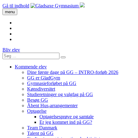
Gå til indhold
menu
Bliv elev
Kommende elev
Dine første dage på GG – INTRO-forløb 2026
GG er GladGym
Gymnasieforløbet på GG
Kønsdiversitet
Studieretninger og valgfag på GG
Besøg GG
Åbent Hus-arrangementer
Optagelse
Optagelsesprøve og samtale
Er jeg kommet ind på GG?
Team Danmark
Talent på GG