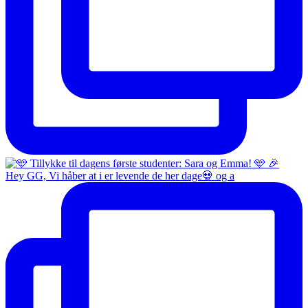
Hey GG, Vi håber at i er levende de her dage💀 og a