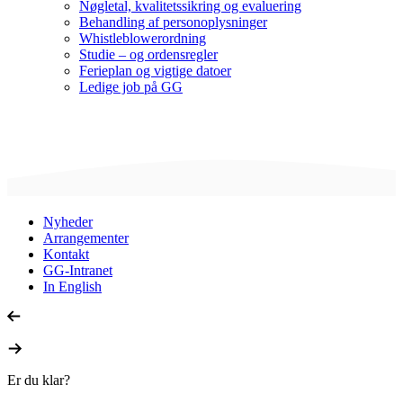
Nøgletal, kvalitetssikring og evaluering
Behandling af personoplysninger
Whistleblowerordning
Studie – og ordensregler
Ferieplan og vigtige datoer
Ledige job på GG
Nyheder
Arrangementer
Kontakt
GG-Intranet
In English
Er du klar?