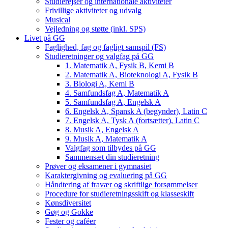
Studierejser og internationale aktiviteter
Frivillige aktiviteter og udvalg
Musical
Vejledning og støtte (inkl. SPS)
Livet på GG
Faglighed, fag og fagligt samspil (FS)
Studieretninger og valgfag på GG
1. Matematik A, Fysik B, Kemi B
2. Matematik A, Bioteknologi A, Fysik B
3. Biologi A, Kemi B
4. Samfundsfag A, Matematik A
5. Samfundsfag A, Engelsk A
6. Engelsk A, Spansk A (begynder), Latin C
7. Engelsk A, Tysk A (fortsætter), Latin C
8. Musik A, Engelsk A
9. Musik A, Matematik A
Valgfag som tilbydes på GG
Sammensæt din studieretning
Prøver og eksamener i gymnasiet
Karaktergivning og evaluering på GG
Håndtering af fravær og skriftlige forsømmelser
Procedure for studieretningsskift og klasseskift
Kønsdiversitet
Gøg og Gokke
Fester og caféer