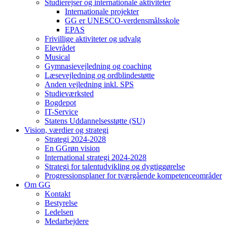
Studierejser og internationale aktiviteter
Internationale projekter
GG er UNESCO-verdensmålsskole
EPAS
Frivillige aktiviteter og udvalg
Elevrådet
Musical
Gymnasievejledning og coaching
Læsevejledning og ordblindestøtte
Anden vejledning inkl. SPS
Studieværksted
Bogdepot
IT-Service
Statens Uddannelsesstøtte (SU)
Vision, værdier og strategi
Strategi 2024-2028
En GGrøn vision
International strategi 2024-2028
Strategi for talentudvikling og dygtiggørelse
Progressionsplaner for tværgående kompetenceområder
Om GG
Kontakt
Bestyrelse
Ledelsen
Medarbejdere