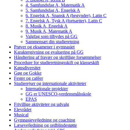
4. Samfundsfag A, Matematik A
5. Samfundsfag A, Engelsk A
6. Engelsk A, Spansk A (begynder), Latin C
7. Engelsk A, Tysk A (fortsætter), Latin C
8. Musik A, Engelsk A
9. Musik A, Matematik A
Valgfag som tilbydes på GG
Sammensæt din studieretning
Prøver og eksamener i gymnasiet
Karaktergivning og evaluering på GG
Håndtering af fravær og skriftlige forsømmelser
Procedure for studieretningsskift og klasseskift
Kønsdiversitet
Gøg og Gokke
Fester og caféer
Studierejser og internationale aktiviteter
Internationale projekter
GG er UNESCO-verdensmålsskole
EPAS
Frivillige aktiviteter og udvalg
Elevrådet
Musical
Gymnasievejledning og coaching
Læsevejledning og ordblindestøtte