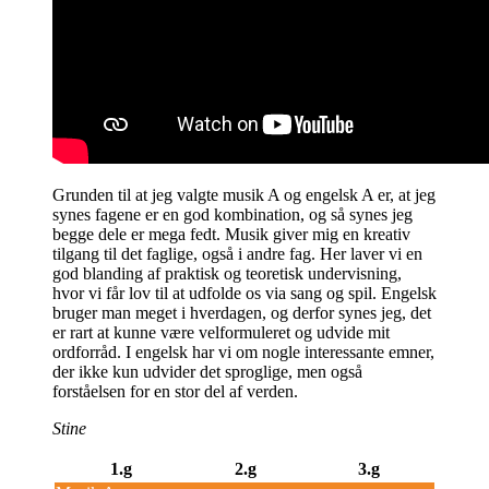
Grunden til at jeg valgte musik A og engelsk A er, at jeg
synes fagene er en god kombination, og så synes jeg
begge dele er mega fedt. Musik giver mig en kreativ
tilgang til det faglige, også i andre fag. Her laver vi en
god blanding af praktisk og teoretisk undervisning,
hvor vi får lov til at udfolde os via sang og spil. Engelsk
bruger man meget i hverdagen, og derfor synes jeg, det
er rart at kunne være velformuleret og udvide mit
ordforråd. I engelsk har vi om nogle interessante emner,
der ikke kun udvider det sproglige, men også
forståelsen for en stor del af verden.
Stine
1.g
2.g
3.g