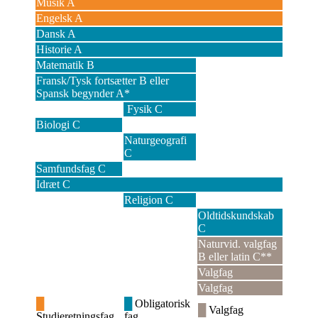
Musik A
Engelsk A
Dansk A
Historie A
Matematik B
Fransk/Tysk fortsætter B eller
Spansk begynder A*
Fysik C
Fysik C
Biologi C
Naturgeografi
C
Samfundsfag C
Idræt C
Religion C
Oldtidskundskab
C
Naturvid. valgfag
B eller latin C**
Valgfag
Valgfag
█
█
Obligatorisk
█
Valgfag
Studieretningsfag
fag