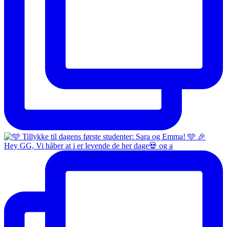
Hey GG, Vi håber at i er levende de her dage💀 og a