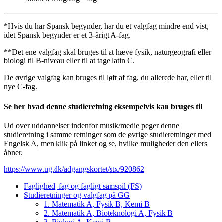
*Hvis du har Spansk begynder, har du et valgfag mindre end vist,
idet Spansk begynder er et 3-årigt A-fag.
**Det ene valgfag skal bruges til at hæve fysik, naturgeografi eller
biologi til B-niveau eller til at tage latin C.
De øvrige valgfag kan bruges til løft af fag, du allerede har, eller til
nye C-fag.
Se her hvad denne studieretning eksempelvis kan bruges til
Ud over uddannelser indenfor musik/medie peger denne
studieretning i samme retninger som de øvrige studieretninger med
Engelsk A, men klik på linket og se, hvilke muligheder den ellers
åbner.
https://www.ug.dk/adgangskortet/stx/920862
Faglighed, fag og fagligt samspil (FS)
Studieretninger og valgfag på GG
1. Matematik A, Fysik B, Kemi B
2. Matematik A, Bioteknologi A, Fysik B
3. Biologi A, Kemi B