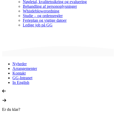
Nøgletal, kvalitetssikring og evaluering
Behandling af personoplysninger
Whistleblowerordning
Studie – og ordensregler
Ferieplan og vigtige datoer
Ledige job på GG
Nyheder
Arrangementer
Kontakt
GG-Intranet
In English
Er du klar?