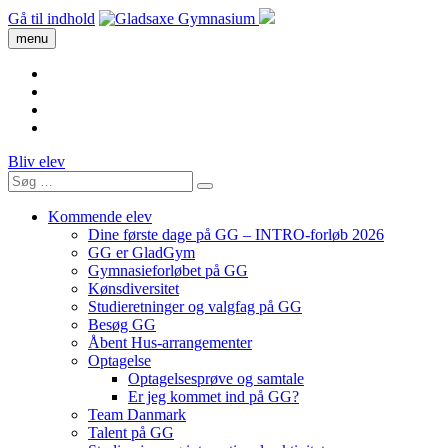
Gå til indhold
menu
Bliv elev
Kommende elev
Dine første dage på GG – INTRO-forløb 2026
GG er GladGym
Gymnasieforløbet på GG
Kønsdiversitet
Studieretninger og valgfag på GG
Besøg GG
Åbent Hus-arrangementer
Optagelse
Optagelsesprøve og samtale
Er jeg kommet ind på GG?
Team Danmark
Talent på GG