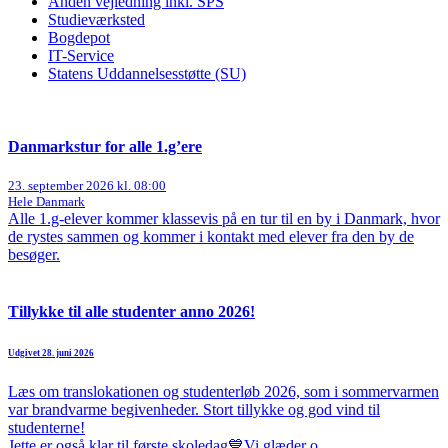
Anden vejledning inkl. SPS
Studieværksted
Bogdepot
IT-Service
Statens Uddannelsesstøtte (SU)
Danmarkstur for alle 1.g’ere
23. september 2026 kl. 08:00
Hele Danmark
Alle 1.g-elever kommer klassevis på en tur til en by i Danmark, hvor
de rystes sammen og kommer i kontakt med elever fra den by de
besøger.
Tillykke til alle studenter anno 2026!
Udgivet 28. juni 2026
Læs om translokationen og studenterløb 2026, som i sommervarmen
var brandvarme begivenheder. Stort tillykke og god vind til
studenterne!
Jette er også klar til første skoledag💙Vi glæder o