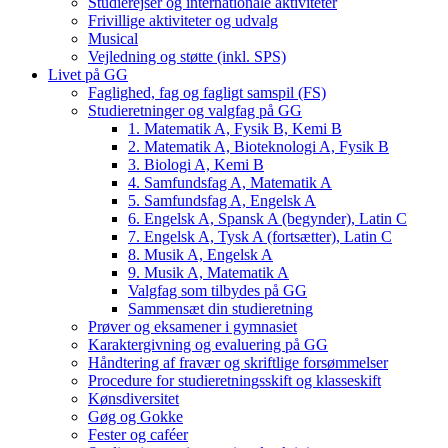
Studierejser og internationale aktiviteter
Frivillige aktiviteter og udvalg
Musical
Vejledning og støtte (inkl. SPS)
Livet på GG
Faglighed, fag og fagligt samspil (FS)
Studieretninger og valgfag på GG
1. Matematik A, Fysik B, Kemi B
2. Matematik A, Bioteknologi A, Fysik B
3. Biologi A, Kemi B
4. Samfundsfag A, Matematik A
5. Samfundsfag A, Engelsk A
6. Engelsk A, Spansk A (begynder), Latin C
7. Engelsk A, Tysk A (fortsætter), Latin C
8. Musik A, Engelsk A
9. Musik A, Matematik A
Valgfag som tilbydes på GG
Sammensæt din studieretning
Prøver og eksamener i gymnasiet
Karaktergivning og evaluering på GG
Håndtering af fravær og skriftlige forsømmelser
Procedure for studieretningsskift og klasseskift
Kønsdiversitet
Gøg og Gokke
Fester og caféer