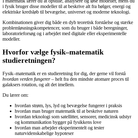
I matematik lærer du at opstille, analysere og løse modeller, mens du
i fysik bruger disse modeller til at beskrive alt fra bølger, energi og
elektriske kredsløb til bevægelse, universet og moderne teknologi.
Kombinationen giver dig både en dyb teoretisk forståelse og stærke
problemløsningskompetencer, som du bruger i både beregninger,
laboratorieforsøg og i arbejdet med digitale eller eksperimentelle
modeller.
Hvorfor vælge fysik–matematik
studieretningen?
Fysik–matematik er en studieretning for dig, der gerne vil forstå
hvordan verden fungerer
– helt fra den mindste atomare proces til
galaksers rotation, og alt det imellem.
Du lærer om:
hvordan strøm, lys, lyd og bevægelse fungerer i praksis
hvordan man bruger matematik til at beskrive naturen
hvordan teknologi som satellitter, sensorer, medicinsk udstyr
og kommunikation bygger på fysikkens love
hvordan man arbejder eksperimentelt og tester
naturvidenskabelige hypoteser