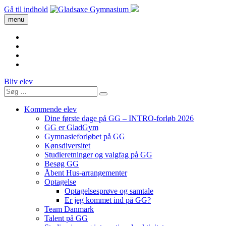
Gå til indhold
menu
Bliv elev
Kommende elev
Dine første dage på GG – INTRO-forløb 2026
GG er GladGym
Gymnasieforløbet på GG
Kønsdiversitet
Studieretninger og valgfag på GG
Besøg GG
Åbent Hus-arrangementer
Optagelse
Optagelsesprøve og samtale
Er jeg kommet ind på GG?
Team Danmark
Talent på GG