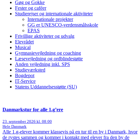
Gøg og Gokke
Fester og caféer
Studierejser og internationale aktiviteter
Internationale projekter
GG er UNESCO-verdensmålsskole
EPAS
Frivillige aktiviteter og udvalg
Elevrådet
Musical
Gymnasievejledning og coaching
Læsevejledning og ordblindestøtte
Anden vejledning inkl. SPS
Studieværksted
Bogdepot
IT-Service
Statens Uddannelsesstøtte (SU)
Danmarkstur for alle 1.g’ere
23. september 2026 kl. 08:00
Hele Danmark
Alle 1.g-elever kommer klassevis på en tur til en by i Danmark, hvor
de rystes sammen og kommer i kontakt med elever fra den by de