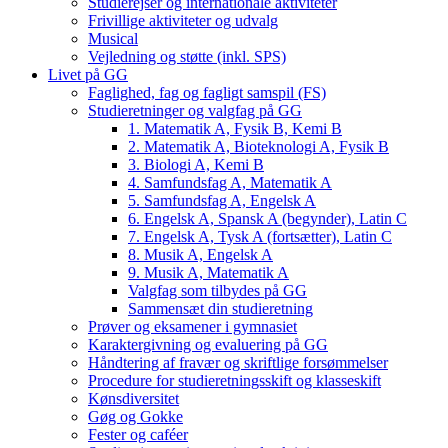
Studierejser og internationale aktiviteter
Frivillige aktiviteter og udvalg
Musical
Vejledning og støtte (inkl. SPS)
Livet på GG
Faglighed, fag og fagligt samspil (FS)
Studieretninger og valgfag på GG
1. Matematik A, Fysik B, Kemi B
2. Matematik A, Bioteknologi A, Fysik B
3. Biologi A, Kemi B
4. Samfundsfag A, Matematik A
5. Samfundsfag A, Engelsk A
6. Engelsk A, Spansk A (begynder), Latin C
7. Engelsk A, Tysk A (fortsætter), Latin C
8. Musik A, Engelsk A
9. Musik A, Matematik A
Valgfag som tilbydes på GG
Sammensæt din studieretning
Prøver og eksamener i gymnasiet
Karaktergivning og evaluering på GG
Håndtering af fravær og skriftlige forsømmelser
Procedure for studieretningsskift og klasseskift
Kønsdiversitet
Gøg og Gokke
Fester og caféer