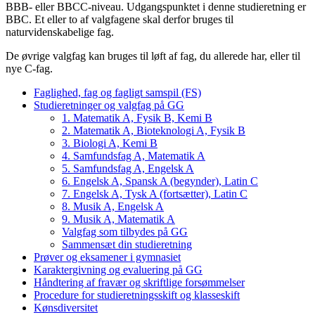
BBB- eller BBCC-niveau. Udgangspunktet i denne studieretning er
BBC. Et eller to af valgfagene skal derfor bruges til
naturvidenskabelige fag.
De øvrige valgfag kan bruges til løft af fag, du allerede har, eller til
nye C-fag.
Faglighed, fag og fagligt samspil (FS)
Studieretninger og valgfag på GG
1. Matematik A, Fysik B, Kemi B
2. Matematik A, Bioteknologi A, Fysik B
3. Biologi A, Kemi B
4. Samfundsfag A, Matematik A
5. Samfundsfag A, Engelsk A
6. Engelsk A, Spansk A (begynder), Latin C
7. Engelsk A, Tysk A (fortsætter), Latin C
8. Musik A, Engelsk A
9. Musik A, Matematik A
Valgfag som tilbydes på GG
Sammensæt din studieretning
Prøver og eksamener i gymnasiet
Karaktergivning og evaluering på GG
Håndtering af fravær og skriftlige forsømmelser
Procedure for studieretningsskift og klasseskift
Kønsdiversitet