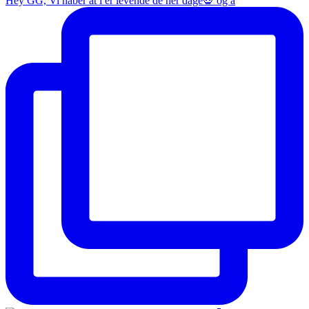
Hey GG, Vi håber at i er levende de her dage💀 og a