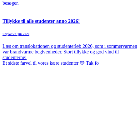
besøger.
Tillykke til alle studenter anno 2026!
Udgivet 28. juni 2026
Læs om translokationen og studenterløb 2026, som i sommervarmen
var brandvarme begivenheder. Stort tillykke og god vind til
studenterne!
Et sidste farvel til vores kære studenter 🩵 Tak fo