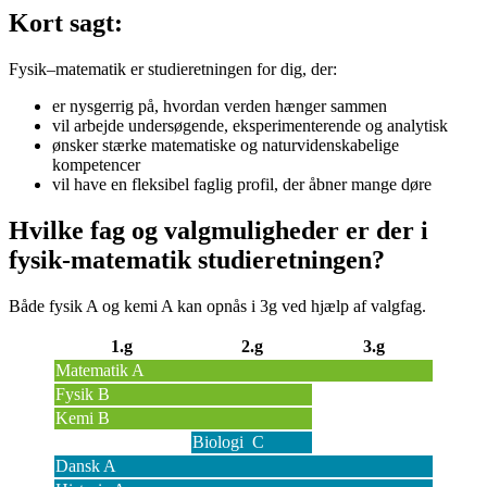
Kort sagt:
Fysik–matematik er studieretningen for dig, der:
er nysgerrig på, hvordan verden hænger sammen
vil arbejde undersøgende, eksperimenterende og analytisk
ønsker stærke matematiske og naturvidenskabelige
kompetencer
vil have en fleksibel faglig profil, der åbner mange døre
Hvilke fag og valgmuligheder er der i
fysik-matematik studieretningen?
Både fysik A og kemi A kan opnås i 3g ved hjælp af valgfag.
1.g
2.g
3.g
Matematik A
Fysik B
Kemi B
Biologi C
Dansk A