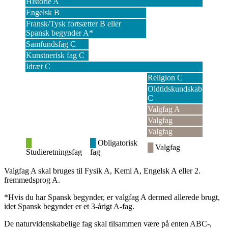
Historie A
Engelsk B
Fransk/Tysk fortsætter B eller
Spansk begynder A*
Samfundsfag C
Kunstnerisk fag C
Idræt C
Religion C
Oldtidskundskab
C
Valgfag A
Valgfag
Valgfag
█
█
Obligatorisk
█
Valgfag
Studieretningsfag
fag
Valgfag A skal bruges til Fysik A, Kemi A, Engelsk A eller 2.
fremmedsprog A.
*Hvis du har Spansk begynder, er valgfag A dermed allerede brugt,
idet Spansk begynder er et 3-årigt A-fag.
De naturvidenskabelige fag skal tilsammen være på enten ABC-,