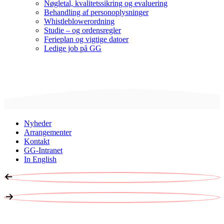
Nøgletal, kvalitetssikring og evaluering
Behandling af personoplysninger
Whistleblowerordning
Studie – og ordensregler
Ferieplan og vigtige datoer
Ledige job på GG
Nyheder
Arrangementer
Kontakt
GG-Intranet
In English
ER DU KLAR?