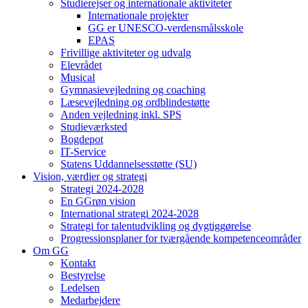
Studierejser og internationale aktiviteter
Internationale projekter
GG er UNESCO-verdensmålsskole
EPAS
Frivillige aktiviteter og udvalg
Elevrådet
Musical
Gymnasievejledning og coaching
Læsevejledning og ordblindestøtte
Anden vejledning inkl. SPS
Studieværksted
Bogdepot
IT-Service
Statens Uddannelsesstøtte (SU)
Vision, værdier og strategi
Strategi 2024-2028
En GGrøn vision
International strategi 2024-2028
Strategi for talentudvikling og dygtiggørelse
Progressionsplaner for tværgående kompetenceområder
Om GG
Kontakt
Bestyrelse
Ledelsen
Medarbejdere