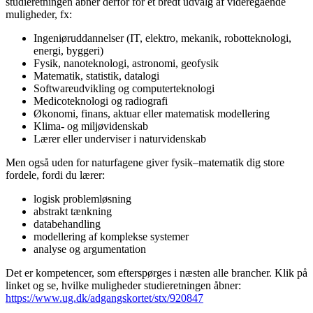
studieretningen åbner derfor for et bredt udvalg af videregående
muligheder, fx:
Ingeniøruddannelser (IT, elektro, mekanik, robotteknologi,
energi, byggeri)
Fysik, nanoteknologi, astronomi, geofysik
Matematik, statistik, datalogi
Softwareudvikling og computerteknologi
Medicoteknologi og radiografi
Økonomi, finans, aktuar eller matematisk modellering
Klima- og miljøvidenskab
Lærer eller underviser i naturvidenskab
Men også uden for naturfagene giver fysik–matematik dig store
fordele, fordi du lærer:
logisk problemløsning
abstrakt tænkning
databehandling
modellering af komplekse systemer
analyse og argumentation
Det er kompetencer, som efterspørges i næsten alle brancher. Klik på
linket og se, hvilke muligheder studieretningen åbner:
https://www.ug.dk/adgangskortet/stx/920847