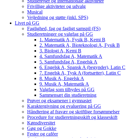
Studierejser og internationale aktiviteter
Frivillige aktiviteter og udvalg
Musical
Vejledning og støtte (inkl. SPS)
Livet på GG
Faglighed, fag og fagligt samspil (FS)
Studieretninger og valgfag på GG
1. Matematik A, Fysik B, Kemi B
2. Matematik A, Bioteknologi A, Fysik B
3. Biologi A, Kemi B
4. Samfundsfag A, Matematik A
5. Samfundsfag A, Engelsk A
6. Engelsk A, Spansk A (begynder), Latin C
7. Engelsk A, Tysk A (fortsætter), Latin C
8. Musik A, Engelsk A
9. Musik A, Matematik A
Valgfag som tilbydes på GG
Sammensæt din studieretning
Prøver og eksamener i gymnasiet
Karaktergivning og evaluering på GG
Håndtering af fravær og skriftlige forsømmelser
Procedure for studieretningsskift og klasseskift
Kønsdiversitet
Gøg og Gokke
Fester og caféer