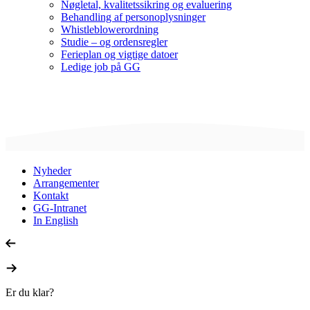
Nøgletal, kvalitetssikring og evaluering
Behandling af personoplysninger
Whistleblowerordning
Studie – og ordensregler
Ferieplan og vigtige datoer
Ledige job på GG
Nyheder
Arrangementer
Kontakt
GG-Intranet
In English
Er du klar?