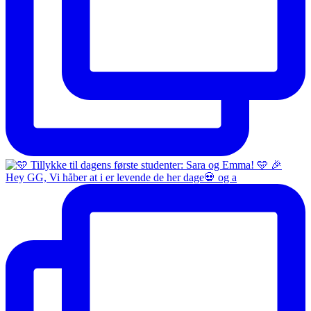
Hey GG, Vi håber at i er levende de her dage💀 og a