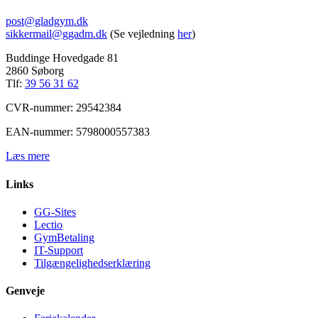
post@gladgym.dk
sikkermail@ggadm.dk
(Se vejledning
her
)
Buddinge Hovedgade 81
2860 Søborg
Tlf:
39 56 31 62
CVR-nummer: 29542384
EAN-nummer: 5798000557383
Læs mere
Links
GG-Sites
Lectio
GymBetaling
IT-Support
Tilgængelighedserklæring
Genveje