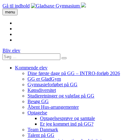
Gå til indhold
menu
Bliv elev
Kommende elev
Dine første dage på GG – INTRO-forløb 2026
GG er GladGym
Gymnasieforløbet på GG
Kønsdiversitet
Studieretninger og valgfag på GG
Besøg GG
Åbent Hus-arrangementer
Optagelse
Optagelsesprøve og samtale
Er jeg kommet ind på GG?
Team Danmark
Talent på GG