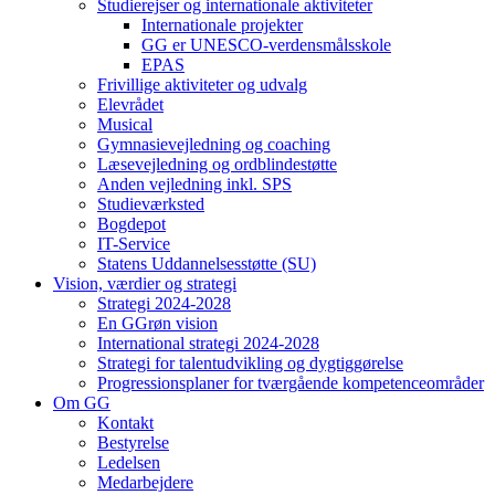
Studierejser og internationale aktiviteter
Internationale projekter
GG er UNESCO-verdensmålsskole
EPAS
Frivillige aktiviteter og udvalg
Elevrådet
Musical
Gymnasievejledning og coaching
Læsevejledning og ordblindestøtte
Anden vejledning inkl. SPS
Studieværksted
Bogdepot
IT-Service
Statens Uddannelsesstøtte (SU)
Vision, værdier og strategi
Strategi 2024-2028
En GGrøn vision
International strategi 2024-2028
Strategi for talentudvikling og dygtiggørelse
Progressionsplaner for tværgående kompetenceområder
Om GG
Kontakt
Bestyrelse
Ledelsen
Medarbejdere