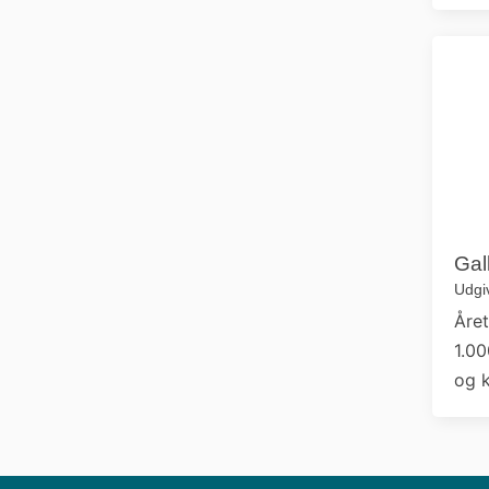
Gal
Udgi
Året
1.00
og k