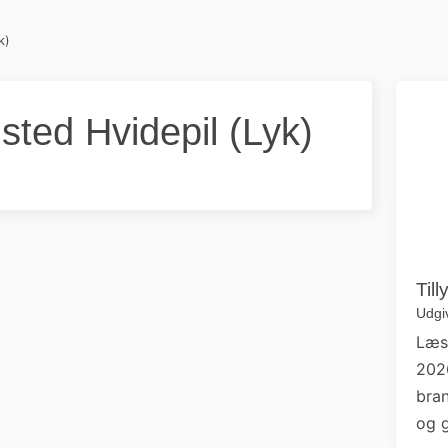
k)
ted Hvidepil (Lyk)
Til
Udgiv
Læs
202
bran
og g