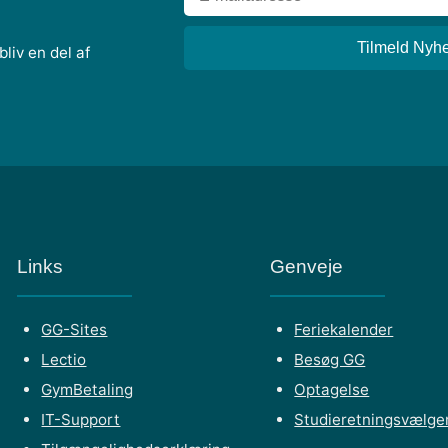
liv en del af
Links
Genveje
GG-Sites
Feriekalender
Lectio
Besøg GG
GymBetaling
Optagelse
IT-Support
Studieretningsvælge