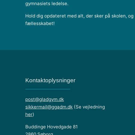
gymnasiets ledelse.
Hold dig opdateret med alt, der sker på skolen, og b
fællesskabet!
Kontaktoplysninger
post@gladgym.dk
sikkermail@ggadm.dk
(Se vejledning
her
)
Buddinge Hovedgade 81
2860 Søborg