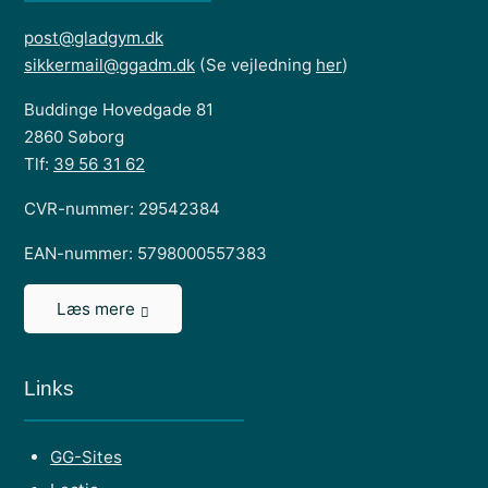
post@gladgym.dk
sikkermail@ggadm.dk
(Se vejledning
her
)
Buddinge Hovedgade 81
2860 Søborg
Tlf:
39 56 31 62
CVR-nummer: 29542384
EAN-nummer: 5798000557383
Læs mere
Links
GG-Sites