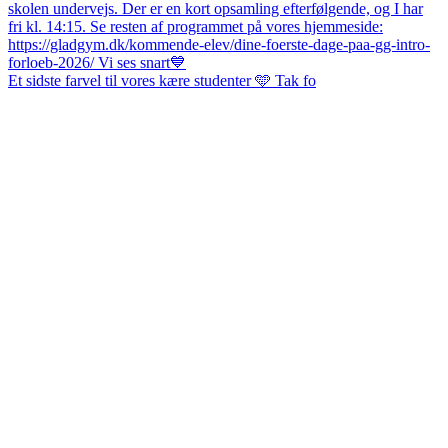
Et sidste farvel til vores kære studenter 🩵 Tak fo