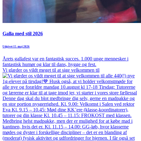
Galla med stil 2026
Udgivet 15. maj 2026
Årets gallafest var en fantastisk succes. 1.000 unge mennesker i
fantastisk humør og klar til dans, hygge og fest.
Vi glæder os vildt meget til at sige velkommen til