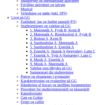
Studierejser og internationale aktiviteter
Frivillige aktiviteter og udvalg
Musical
Vejledning og støtte (inkl. SPS)
Livet på GG
Faglighed, fag og fagligt samspil (FS)
Studieretninger og valgfag på GG
1. Matematik A, Fysik B, Kemi B
2. Matematik A, Bioteknologi A, Fysik B
3. Biologi A, Kemi B
4. Samfundsfag A, Matematik A
5. Samfundsfag A, Engelsk A
6. Engelsk A, Spansk A (begynder), Latin C
7. Engelsk A, Tysk A (fortsætter), Latin C
8. Musik A, Engelsk A
9. Musik A, Matematik A
Valgfag som tilbydes på GG
Sammensæt din studieretning
Prøver og eksamener i gymnasiet
Karaktergivning og evaluering på GG
Håndtering af fravær og skriftlige forsømmelser
Procedure for studieretningsskift og klasseskift
Kønsdiversitet
Gøg og Gokke
Fester og caféer