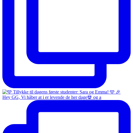
Hey GG, Vi håber at i er levende de her dage💀 og a