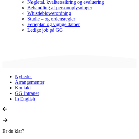
Nøgletal, kvalitetssikring og evaluering
Behandling af personoplysninger
Whistleblowerordning
Studie – og ordensregler
Ferieplan og vigtige datoer
Ledige job på GG
Nyheder
Arrangementer
Kontakt
GG-Intranet
In English
Er du klar?