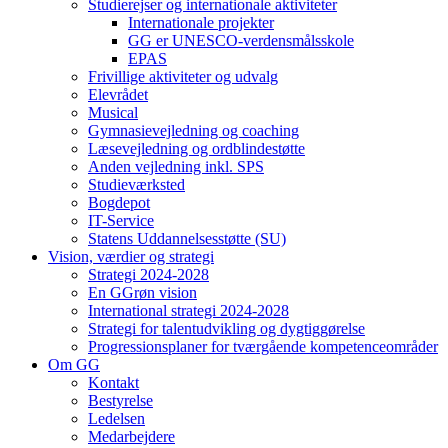
Studierejser og internationale aktiviteter
Internationale projekter
GG er UNESCO-verdensmålsskole
EPAS
Frivillige aktiviteter og udvalg
Elevrådet
Musical
Gymnasievejledning og coaching
Læsevejledning og ordblindestøtte
Anden vejledning inkl. SPS
Studieværksted
Bogdepot
IT-Service
Statens Uddannelsesstøtte (SU)
Vision, værdier og strategi
Strategi 2024-2028
En GGrøn vision
International strategi 2024-2028
Strategi for talentudvikling og dygtiggørelse
Progressionsplaner for tværgående kompetenceområder
Om GG
Kontakt
Bestyrelse
Ledelsen
Medarbejdere