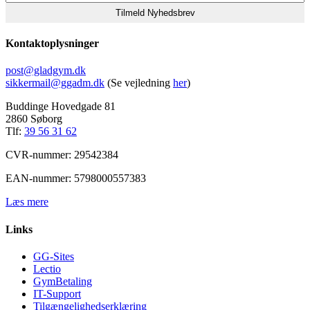
Kontaktoplysninger
post@gladgym.dk
sikkermail@ggadm.dk
(Se vejledning
her
)
Buddinge Hovedgade 81
2860 Søborg
Tlf:
39 56 31 62
CVR-nummer: 29542384
EAN-nummer: 5798000557383
Læs mere
Links
GG-Sites
Lectio
GymBetaling
IT-Support
Tilgængelighedserklæring