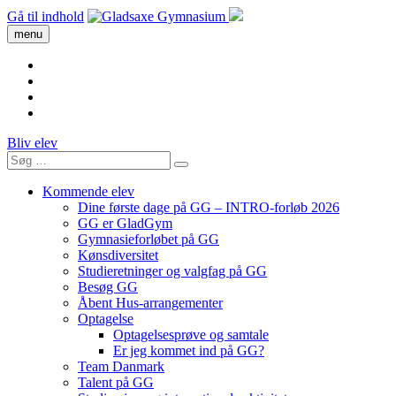
Gå til indhold
menu
Bliv elev
Kommende elev
Dine første dage på GG – INTRO-forløb 2026
GG er GladGym
Gymnasieforløbet på GG
Kønsdiversitet
Studieretninger og valgfag på GG
Besøg GG
Åbent Hus-arrangementer
Optagelse
Optagelsesprøve og samtale
Er jeg kommet ind på GG?
Team Danmark
Talent på GG