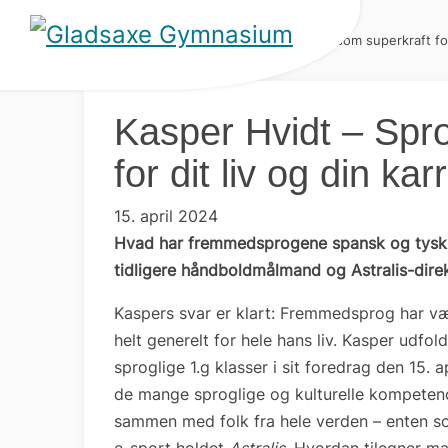
Hjem
»
Nyheder
»
Kasper Hvidt – Sprog som superkraft for 
Kasper Hvidt – Spr
for dit liv og din kar
15. april 2024
Hvad har fremmedsprogene spansk og tysk b
tidligere håndboldmålmand og Astralis-direk
Kaspers svar er klart: Fremmedsprog har væ
helt generelt for hele hans liv. Kasper udfo
sproglige 1.g klasser i sit foredrag den 15. 
de mange sproglige og kulturelle kompeten
sammen med folk fra hele verden – enten so