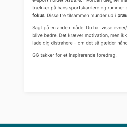
e-sport holdet
Astralis
. Hvordan tilegner m
trækker på hans sportskarriere og rummer 
fokus
. Disse tre tilsammen munder ud i
præs
Sagt på en anden måde: Du har visse evner/e
blive bedre. Det kræver motivation, men ikk
lade dig distrahere – om det så gælder hån
GG takker for et inspirerende foredrag!