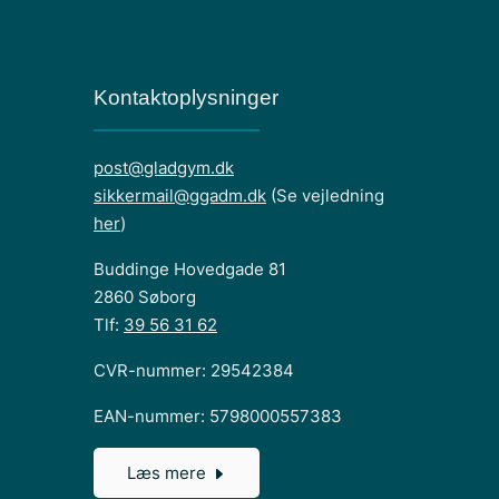
Kontaktoplysninger
post@gladgym.dk
sikkermail@ggadm.dk
(Se vejledning
her
)
Buddinge Hovedgade 81
2860 Søborg
Tlf:
39 56 31 62
CVR-nummer: 29542384
EAN-nummer: 5798000557383
Læs mere