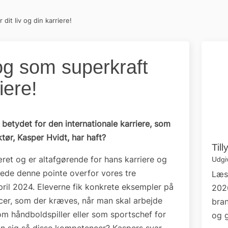
dit liv og din karriere!
og som superkraft
riere!
etydet for den internationale karriere, som
tør, Kasper Hvidt, har haft?
Til
ret og er altafgørende for hans karriere og
Udgiv
ldede denne pointe overfor vores tre
Læs
april 2024. Eleverne fik konkrete eksempler på
202
cer, som der kræves, når man skal arbejde
bran
m håndboldspiller eller som sportschef for
og g