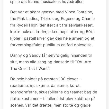
spille det kunne musicalens hovedroller.
Det var et skønt gensyn med Vince Fontaine,
the Pink Ladies, T-birds og Eugene og Charlie
fra Rydell High, der iført alt fra sølvjakkesæt,
korte bukser, læderjakker, papillotter og 50’er
kjoler i pastelfarver gav den hele armen og et
forventningsfuldt publikum en fed oplevelse.
Danny og Sandy får selvfølgelig hinanden til
slut, mens alle sang og dansede til ”You Are
The One That I Want”.
Da hele holdet på næsten 100 elever –
roadierne, musikerne, danserne, koret,
scenograferne, skuespillerne og teamet bag de
flotte kostumer – til allersidst blev kaldt op på
scenen, var det trætte, men stolte og glade