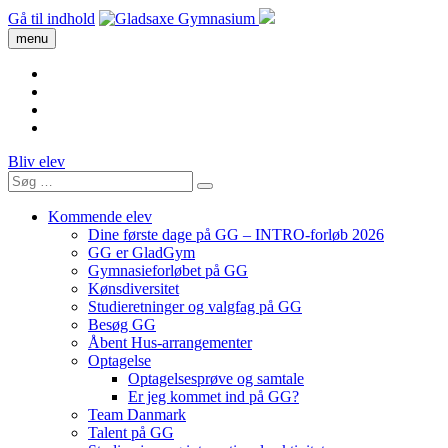
Gå til indhold
menu
Bliv elev
Kommende elev
Dine første dage på GG – INTRO-forløb 2026
GG er GladGym
Gymnasieforløbet på GG
Kønsdiversitet
Studieretninger og valgfag på GG
Besøg GG
Åbent Hus-arrangementer
Optagelse
Optagelsesprøve og samtale
Er jeg kommet ind på GG?
Team Danmark
Talent på GG