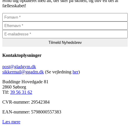
Hold dig opdateret med alt, der sker på skolen, og bliv en del af
fællesskabet!
Kontaktoplysninger
post@gladgym.dk
sikkermail@ggadm.dk
(Se vejledning
her
)
Buddinge Hovedgade 81
2860 Søborg
Tlf:
39 56 31 62
CVR-nummer: 29542384
EAN-nummer: 5798000557383
Læs mere