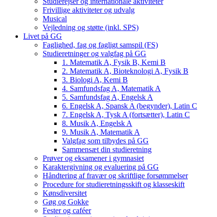
Studierejser og internationale aktiviteter
Frivillige aktiviteter og udvalg
Musical
Vejledning og støtte (inkl. SPS)
Livet på GG
Faglighed, fag og fagligt samspil (FS)
Studieretninger og valgfag på GG
1. Matematik A, Fysik B, Kemi B
2. Matematik A, Bioteknologi A, Fysik B
3. Biologi A, Kemi B
4. Samfundsfag A, Matematik A
5. Samfundsfag A, Engelsk A
6. Engelsk A, Spansk A (begynder), Latin C
7. Engelsk A, Tysk A (fortsætter), Latin C
8. Musik A, Engelsk A
9. Musik A, Matematik A
Valgfag som tilbydes på GG
Sammensæt din studieretning
Prøver og eksamener i gymnasiet
Karaktergivning og evaluering på GG
Håndtering af fravær og skriftlige forsømmelser
Procedure for studieretningsskift og klasseskift
Kønsdiversitet
Gøg og Gokke
Fester og caféer