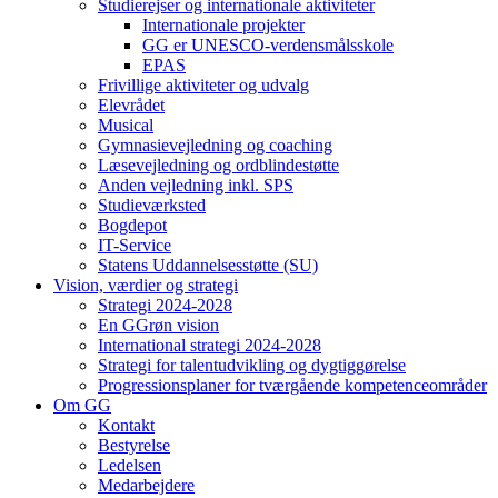
Studierejser og internationale aktiviteter
Internationale projekter
GG er UNESCO-verdensmålsskole
EPAS
Frivillige aktiviteter og udvalg
Elevrådet
Musical
Gymnasievejledning og coaching
Læsevejledning og ordblindestøtte
Anden vejledning inkl. SPS
Studieværksted
Bogdepot
IT-Service
Statens Uddannelsesstøtte (SU)
Vision, værdier og strategi
Strategi 2024-2028
En GGrøn vision
International strategi 2024-2028
Strategi for talentudvikling og dygtiggørelse
Progressionsplaner for tværgående kompetenceområder
Om GG
Kontakt
Bestyrelse
Ledelsen
Medarbejdere