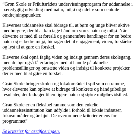
“Grøn Skole er Friluftsrådets undervisningsprogram for uddannelse i
bæredygtig udvikling med natur, miljø og udeliv som centrale
omdrejningspunkter.
Elevernes uddannelse skal bidrage til, at børn og unge bliver aktive
medborgere, der bl.a. kan tage hånd om vores natur og miljø. Når
eleverne er med til at foreslå og gennemføre handlinger for en bedre
natur og et bedre miljø, bidrager det til engagement, viden, forståelse
og lyst til at gøre en forskel.
Eleverne skal opnå faglig viden og indsigt gennem deres skolegang,
men de bør også få erfaringer med at handle på aktuelle
problemstillinger og omsætte viden og indsigt til konkrete projekter,
der er med til at gøre en forskel.
Grøn Skole bringer skolen og lokalområdet i spil som en ramme,
hvor eleverne kan opleve at bidrage til konkrete og håndgribelige
resultater, der bidrager til en rigere natur og større miljøbevidsthed.
Grøn Skole er en fleksibel ramme som den enkelte
uddannelsesinstitution kan udfylde i forhold til lokale indsatser,
fokusområder og årshjul. De overordnede kriterier er ens for
programmet”
Se kriterier for certificeringen.