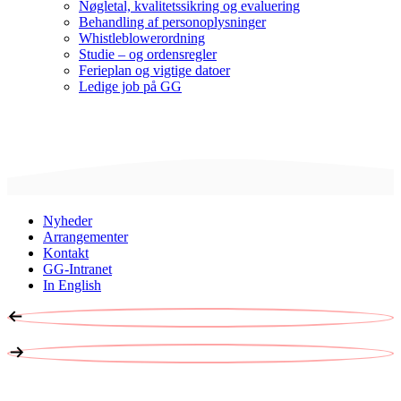
Nøgletal, kvalitetssikring og evaluering
Behandling af personoplysninger
Whistleblowerordning
Studie – og ordensregler
Ferieplan og vigtige datoer
Ledige job på GG
Nyheder
Arrangementer
Kontakt
GG-Intranet
In English
ER DU KLAR?