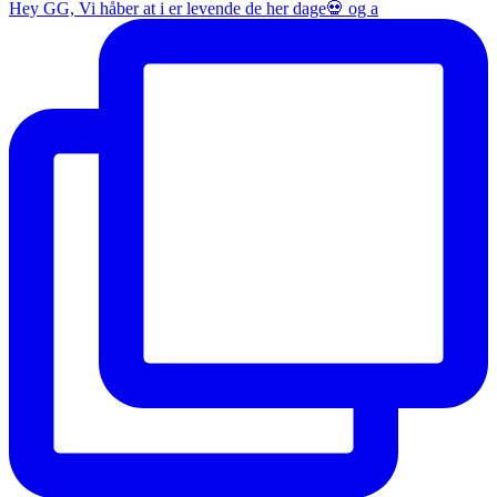
Hey GG, Vi håber at i er levende de her dage💀 og a