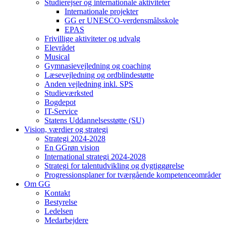
Studierejser og internationale aktiviteter
Internationale projekter
GG er UNESCO-verdensmålsskole
EPAS
Frivillige aktiviteter og udvalg
Elevrådet
Musical
Gymnasievejledning og coaching
Læsevejledning og ordblindestøtte
Anden vejledning inkl. SPS
Studieværksted
Bogdepot
IT-Service
Statens Uddannelsesstøtte (SU)
Vision, værdier og strategi
Strategi 2024-2028
En GGrøn vision
International strategi 2024-2028
Strategi for talentudvikling og dygtiggørelse
Progressionsplaner for tværgående kompetenceområder
Om GG
Kontakt
Bestyrelse
Ledelsen
Medarbejdere