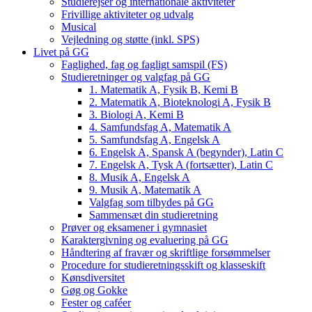
Studierejser og internationale aktiviteter
Frivillige aktiviteter og udvalg
Musical
Vejledning og støtte (inkl. SPS)
Livet på GG
Faglighed, fag og fagligt samspil (FS)
Studieretninger og valgfag på GG
1. Matematik A, Fysik B, Kemi B
2. Matematik A, Bioteknologi A, Fysik B
3. Biologi A, Kemi B
4. Samfundsfag A, Matematik A
5. Samfundsfag A, Engelsk A
6. Engelsk A, Spansk A (begynder), Latin C
7. Engelsk A, Tysk A (fortsætter), Latin C
8. Musik A, Engelsk A
9. Musik A, Matematik A
Valgfag som tilbydes på GG
Sammensæt din studieretning
Prøver og eksamener i gymnasiet
Karaktergivning og evaluering på GG
Håndtering af fravær og skriftlige forsømmelser
Procedure for studieretningsskift og klasseskift
Kønsdiversitet
Gøg og Gokke
Fester og caféer