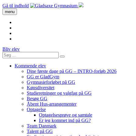
Gå til indhold
menu
Bliv elev
Kommende elev
Dine første dage på GG – INTRO-forløb 2026
GG er GladGym
Gymnasieforløbet på GG
Kønsdiversitet
Studieretninger og valgfag på GG
Besøg GG
Åbent Hus-arrangementer
Optagelse
Optagelsesprøve og samtale
Er jeg kommet ind på GG?
Team Danmark
Talent på GG