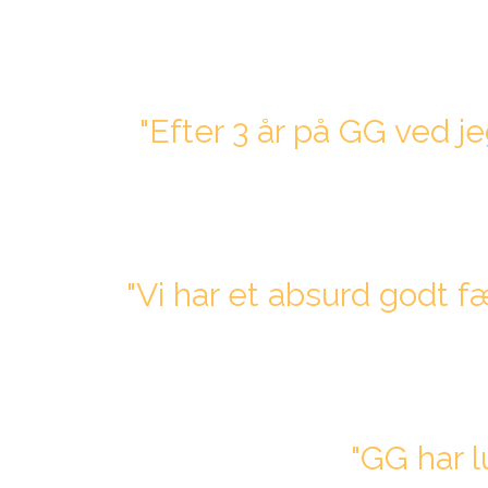
"Efter 3 år på GG ved je
"Vi har et absurd godt 
"GG har l