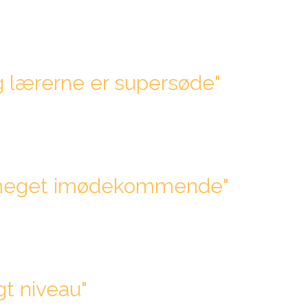
 og lærerne er supersøde"
 er meget imødekommende"
gt niveau"