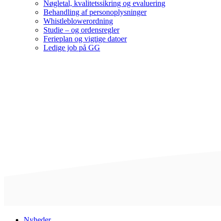
Nøgletal, kvalitetssikring og evaluering
Behandling af personoplysninger
Whistleblowerordning
Studie – og ordensregler
Ferieplan og vigtige datoer
Ledige job på GG
Nyheder