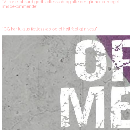
"Vi har et absurd godt fællesskab og alle der går her er meget
imødekommende"
"GG har luksus fællesskab og et højt fagligt niveau"