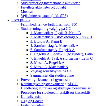
Studierejser og internationale aktiviteter
Frivillige aktiviteter og udvalg
Musical
Vejledning og støtte (inkl. SPS)
Livet på GG
Faglighed, fag og fagligt samspil (FS)
Studieretninger og valgfag på GG
1. Matematik A, Fysik B, Kemi B
2. Matematik A, Bioteknologi A, Fysik B
3. Biologi A, Kemi B
4. Samfundsfag A, Matematik A
5. Samfundsfag A, Engelsk A
6. Engelsk A, Spansk A (begynder), Latin C
7. Engelsk A, Tysk A (fortsætter), Latin C
8. Musik A, Engelsk A
9. Musik A, Matematik A
Valgfag som tilbydes på GG
Sammensæt din studieretning
Prøver og eksamener i gymnasiet
Karaktergivning og evaluering på GG
Håndtering af fravær og skriftlige forsømmelser
Procedure for studieretningsskift og klasseskift
Kønsdiversitet
Gøg og Gokke
Fester og caféer