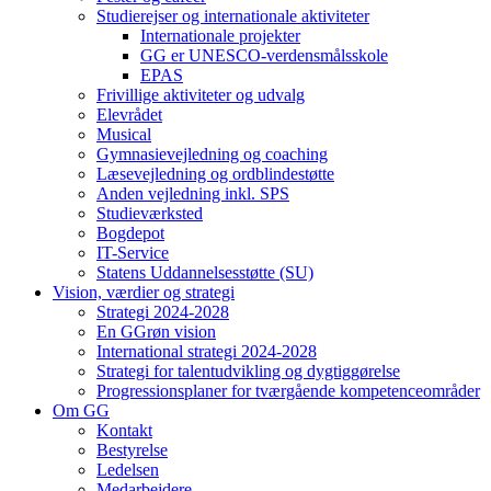
Studierejser og internationale aktiviteter
Internationale projekter
GG er UNESCO-verdensmålsskole
EPAS
Frivillige aktiviteter og udvalg
Elevrådet
Musical
Gymnasievejledning og coaching
Læsevejledning og ordblindestøtte
Anden vejledning inkl. SPS
Studieværksted
Bogdepot
IT-Service
Statens Uddannelsesstøtte (SU)
Vision, værdier og strategi
Strategi 2024-2028
En GGrøn vision
International strategi 2024-2028
Strategi for talentudvikling og dygtiggørelse
Progressionsplaner for tværgående kompetenceområder
Om GG
Kontakt
Bestyrelse
Ledelsen
Medarbejdere