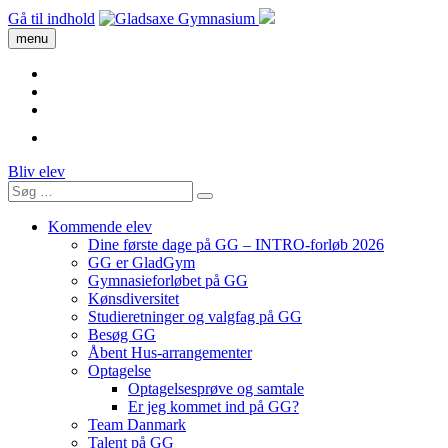
Gå til indhold
menu
Bliv elev
Kommende elev
Dine første dage på GG – INTRO-forløb 2026
GG er GladGym
Gymnasieforløbet på GG
Kønsdiversitet
Studieretninger og valgfag på GG
Besøg GG
Åbent Hus-arrangementer
Optagelse
Optagelsesprøve og samtale
Er jeg kommet ind på GG?
Team Danmark
Talent på GG