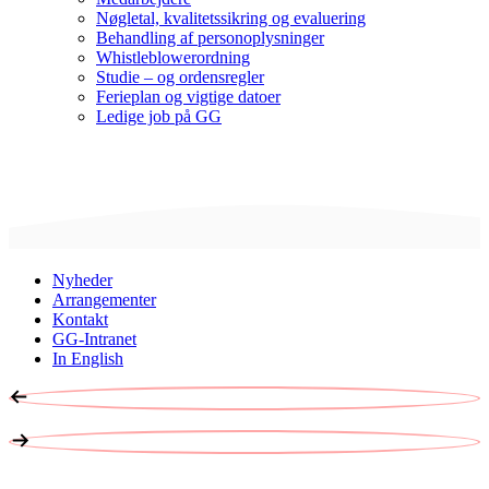
Nøgletal, kvalitetssikring og evaluering
Behandling af personoplysninger
Whistleblowerordning
Studie – og ordensregler
Ferieplan og vigtige datoer
Ledige job på GG
Nyheder
Arrangementer
Kontakt
GG-Intranet
In English
ER DU KLAR?