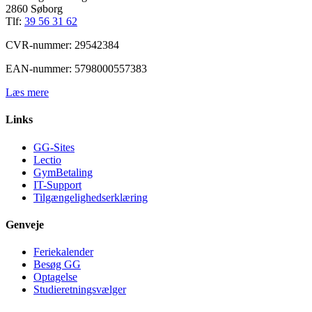
2860 Søborg
Tlf:
39 56 31 62
CVR-nummer: 29542384
EAN-nummer: 5798000557383
Læs mere
Links
GG-Sites
Lectio
GymBetaling
IT-Support
Tilgængelighedserklæring
Genveje
Feriekalender
Besøg GG
Optagelse
Studieretningsvælger