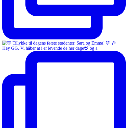
Hey GG, Vi håber at i er levende de her dage💀 og a