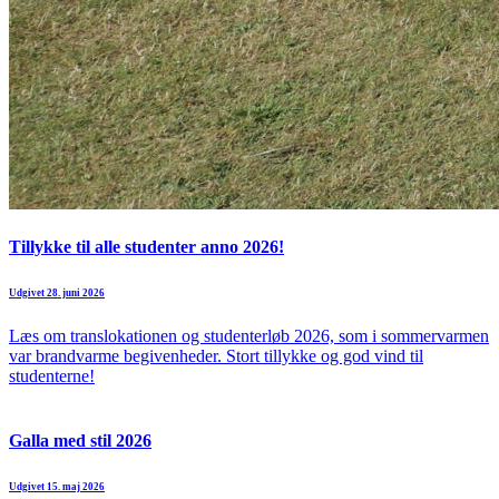
Tillykke til alle studenter anno 2026!
Udgivet 28. juni 2026
Læs om translokationen og studenterløb 2026, som i sommervarmen
var brandvarme begivenheder. Stort tillykke og god vind til
studenterne!
Galla med stil 2026
Udgivet 15. maj 2026