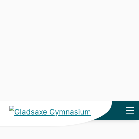
GG er GladGym
Gymnasieforløbet på GG
Kønsdiversitet
Studieretninger og valgfag på GG
Besøg GG
Åbent Hus-arrangementer
Optagelse
Team Danmark
Talent på GG
Studierejser og internationale aktiviteter
Frivillige aktiviteter og udvalg
Musical
Vejledning og støtte (inkl. SPS)