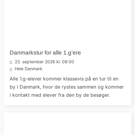
bliv en del af fællesskabet!
Kontaktoplysninger
post@gladgym.dk
sikkermail@ggadm.dk
(Se vejledning
her
)