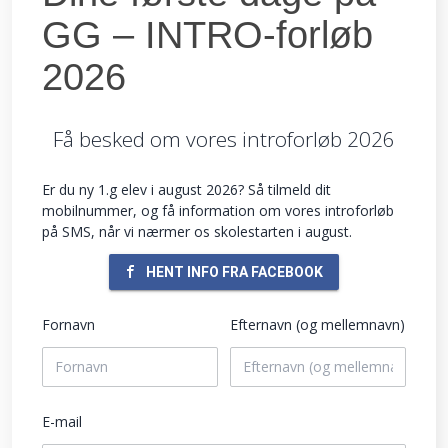
Tillykke til alle studenter anno 2026!
Udgivet 28. juni 2026
Læs om translokationen og studenterløb 2026,
som i sommervarmen var brandvarme
begivenheder. Stort tillykke og god vind til
studenterne!