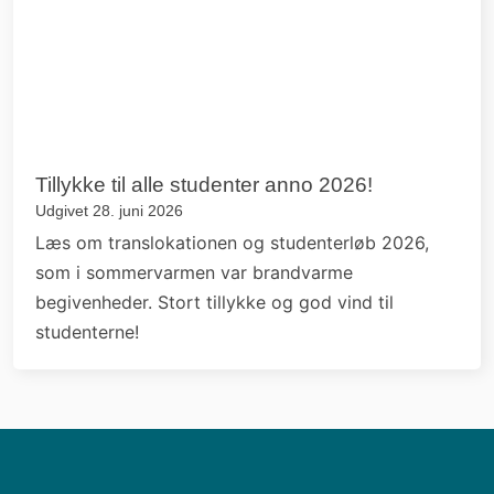
Buddinge Hovedgade 81
2860 Søborg
Tlf:
39 56 31 62
CVR-nummer: 29542384
EAN-nummer: 5798000557383
Læs mere
Links
GG-Sites
Lectio
GymBetaling
IT-Support