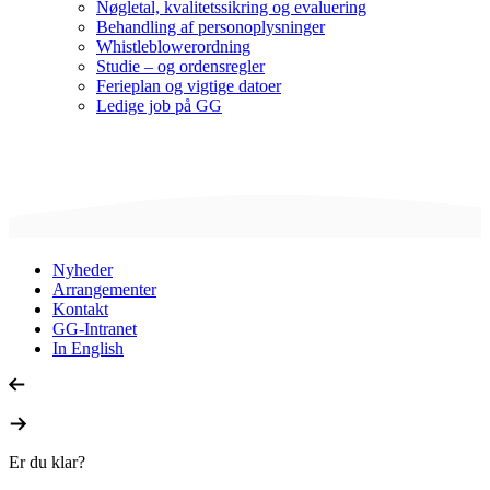
Nøgletal, kvalitetssikring og evaluering
Behandling af personoplysninger
Whistleblowerordning
Studie – og ordensregler
Ferieplan og vigtige datoer
Ledige job på GG
Nyheder
Arrangementer
Kontakt
GG-Intranet
In English
Er du klar?