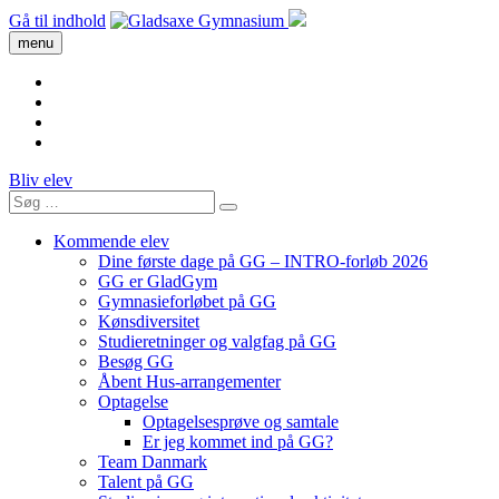
Gå til indhold
menu
Bliv elev
Kommende elev
Dine første dage på GG – INTRO-forløb 2026
GG er GladGym
Gymnasieforløbet på GG
Kønsdiversitet
Studieretninger og valgfag på GG
Besøg GG
Åbent Hus-arrangementer
Optagelse
Optagelsesprøve og samtale
Er jeg kommet ind på GG?
Team Danmark
Talent på GG