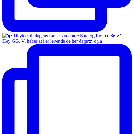
Hey GG, Vi håber at i er levende de her dage💀 og a