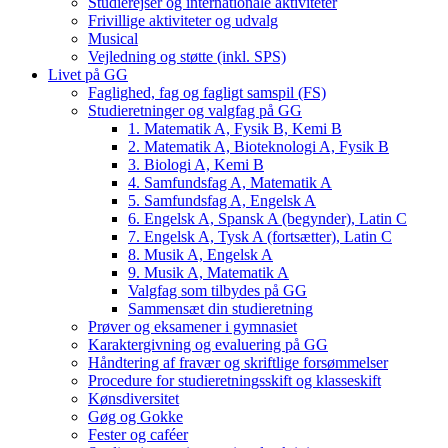
Studierejser og internationale aktiviteter
Frivillige aktiviteter og udvalg
Musical
Vejledning og støtte (inkl. SPS)
Livet på GG
Faglighed, fag og fagligt samspil (FS)
Studieretninger og valgfag på GG
1. Matematik A, Fysik B, Kemi B
2. Matematik A, Bioteknologi A, Fysik B
3. Biologi A, Kemi B
4. Samfundsfag A, Matematik A
5. Samfundsfag A, Engelsk A
6. Engelsk A, Spansk A (begynder), Latin C
7. Engelsk A, Tysk A (fortsætter), Latin C
8. Musik A, Engelsk A
9. Musik A, Matematik A
Valgfag som tilbydes på GG
Sammensæt din studieretning
Prøver og eksamener i gymnasiet
Karaktergivning og evaluering på GG
Håndtering af fravær og skriftlige forsømmelser
Procedure for studieretningsskift og klasseskift
Kønsdiversitet
Gøg og Gokke
Fester og caféer