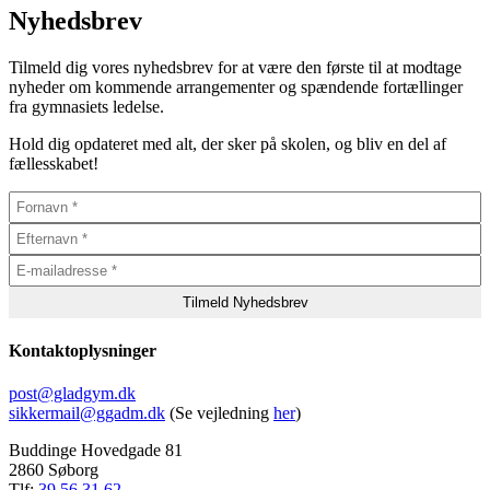
Nyhedsbrev
Tilmeld dig vores nyhedsbrev for at være den første til at modtage
nyheder om kommende arrangementer og spændende fortællinger
fra gymnasiets ledelse.
Hold dig opdateret med alt, der sker på skolen, og bliv en del af
fællesskabet!
Kontaktoplysninger
post@gladgym.dk
sikkermail@ggadm.dk
(Se vejledning
her
)
Buddinge Hovedgade 81
2860 Søborg
Tlf:
39 56 31 62