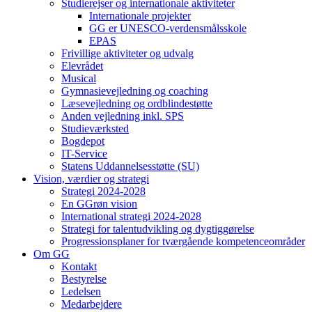
Studierejser og internationale aktiviteter
Internationale projekter
GG er UNESCO-verdensmålsskole
EPAS
Frivillige aktiviteter og udvalg
Elevrådet
Musical
Gymnasievejledning og coaching
Læsevejledning og ordblindestøtte
Anden vejledning inkl. SPS
Studieværksted
Bogdepot
IT-Service
Statens Uddannelsesstøtte (SU)
Vision, værdier og strategi
Strategi 2024-2028
En GGrøn vision
International strategi 2024-2028
Strategi for talentudvikling og dygtiggørelse
Progressionsplaner for tværgående kompetenceområder
Om GG
Kontakt
Bestyrelse
Ledelsen
Medarbejdere