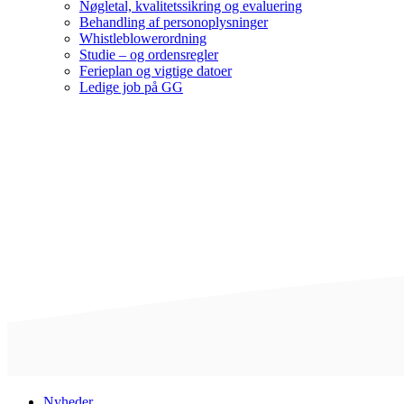
Nøgletal, kvalitetssikring og evaluering
Behandling af personoplysninger
Whistleblowerordning
Studie – og ordensregler
Ferieplan og vigtige datoer
Ledige job på GG
Nyheder