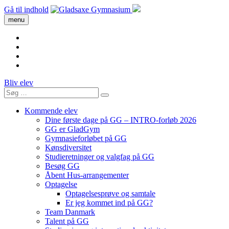
Gå til indhold
menu
Bliv elev
Kommende elev
Dine første dage på GG – INTRO-forløb 2026
GG er GladGym
Gymnasieforløbet på GG
Kønsdiversitet
Studieretninger og valgfag på GG
Besøg GG
Åbent Hus-arrangementer
Optagelse
Optagelsesprøve og samtale
Er jeg kommet ind på GG?
Team Danmark
Talent på GG