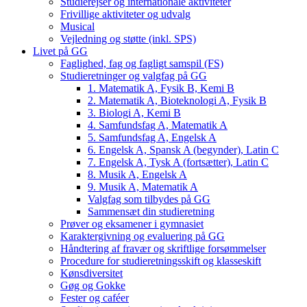
Studierejser og internationale aktiviteter
Frivillige aktiviteter og udvalg
Musical
Vejledning og støtte (inkl. SPS)
Livet på GG
Faglighed, fag og fagligt samspil (FS)
Studieretninger og valgfag på GG
1. Matematik A, Fysik B, Kemi B
2. Matematik A, Bioteknologi A, Fysik B
3. Biologi A, Kemi B
4. Samfundsfag A, Matematik A
5. Samfundsfag A, Engelsk A
6. Engelsk A, Spansk A (begynder), Latin C
7. Engelsk A, Tysk A (fortsætter), Latin C
8. Musik A, Engelsk A
9. Musik A, Matematik A
Valgfag som tilbydes på GG
Sammensæt din studieretning
Prøver og eksamener i gymnasiet
Karaktergivning og evaluering på GG
Håndtering af fravær og skriftlige forsømmelser
Procedure for studieretningsskift og klasseskift
Kønsdiversitet
Gøg og Gokke
Fester og caféer