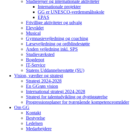
Studierejser og internationale aktiviteter
Internationale projekter
GG er UNESCO-verdensmålsskole
EPAS
Frivillige aktiviteter og udvalg
Elevrådet
Musical
Gymnasievejledning og coaching
Læsevejledning og ordblindestøtte
Anden vejledning inkl. SPS
Studieværksted
Bogdepot
IT-Service
Statens Uddannelsesstøtte (SU)
Vision, værdier og strategi
Strategi 2024-2028
En GGrøn vision
International strategi 2024-2028
Strategi for talentudvikling og dygtiggørelse
Progressionsplaner for tværgående kompetenceområder
Om GG
Kontakt
Bestyrelse
Ledelsen
Medarbejdere