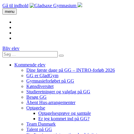
Gå til indhold
menu
Bliv elev
Kommende elev
Dine første dage på GG – INTRO-forløb 2026
GG er GladGym
Gymnasieforløbet på GG
Kønsdiversitet
Studieretninger og valgfag på GG
Besøg GG
Åbent Hus-arrangementer
Optagelse
Optagelsesprøve og samtale
Er jeg kommet ind på GG?
Team Danmark
Talent på GG