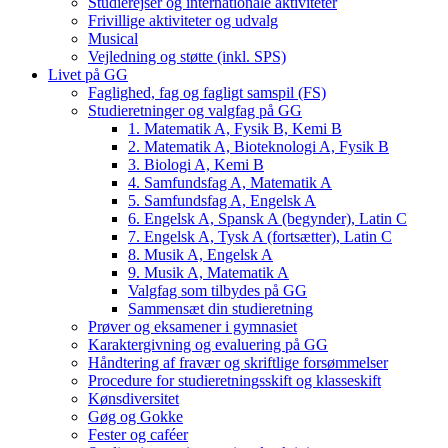
Studierejser og internationale aktiviteter
Frivillige aktiviteter og udvalg
Musical
Vejledning og støtte (inkl. SPS)
Livet på GG
Faglighed, fag og fagligt samspil (FS)
Studieretninger og valgfag på GG
1. Matematik A, Fysik B, Kemi B
2. Matematik A, Bioteknologi A, Fysik B
3. Biologi A, Kemi B
4. Samfundsfag A, Matematik A
5. Samfundsfag A, Engelsk A
6. Engelsk A, Spansk A (begynder), Latin C
7. Engelsk A, Tysk A (fortsætter), Latin C
8. Musik A, Engelsk A
9. Musik A, Matematik A
Valgfag som tilbydes på GG
Sammensæt din studieretning
Prøver og eksamener i gymnasiet
Karaktergivning og evaluering på GG
Håndtering af fravær og skriftlige forsømmelser
Procedure for studieretningsskift og klasseskift
Kønsdiversitet
Gøg og Gokke
Fester og caféer