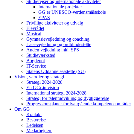
Studierejser og internationale aktiviteter
Internationale projekter
GG er UNESCO-verdensmålsskole
EPAS
Frivillige aktiviteter og udvalg
Elevrådet
Musical
Gymnasievejledning og coaching
Læsevejledning og ordblindestøtte
Anden vejledning inkl. SPS
Studieværksted
Bogdepot
IT-Service
Statens Uddannelsesstøtte (SU)
Vision, værdier og strategi
Strategi 2024-2028
En GGrøn vision
International strategi 2024-2028
Strategi for talentudvikling og dygtiggørelse
Progressionsplaner for tværgående kompetenceområder
Om GG
Kontakt
Bestyrelse
Ledelsen
Medarbejdere