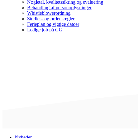
Nøgletal, kvalitetssikring og evaluering
Behandling af personoplysninger
Whistleblowerordning
Studie – og ordensregler
Ferieplan og vigtige datoer
Ledige job på GG
Nyheder