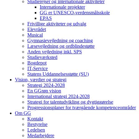
Studierejser og internationale aktiviteter
Internationale projekter
GG er UNESCO-verdensmålsskole
EPAS
Frivillige aktiviteter og udvalg
Elevrådet
Musical
Gymnasievejledning og coaching
Læsevejledning og ordblindestøtte
Anden vejledning inkl. SPS
Studieværksted
Bogdepot
IT-Service
Statens Uddannelsesstøtte (SU)
Vision, værdier og strategi
Strategi 2024-2028
En GGrøn vision
International strategi 2024-2028
Strategi for talentudvikling og dygtiggørelse
Progressionsplaner for tværgående kompetenceområder
Om GG
Kontakt
Bestyrelse
Ledelsen
Medarbejdere