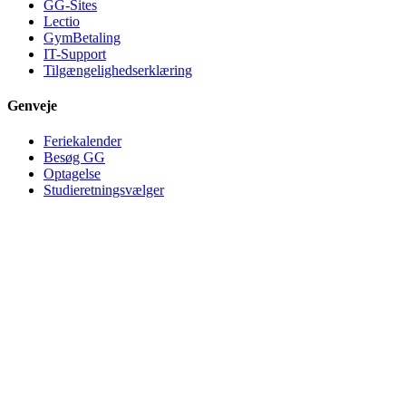
GG-Sites
Lectio
GymBetaling
IT-Support
Tilgængelighedserklæring
Genveje
Feriekalender
Besøg GG
Optagelse
Studieretningsvælger