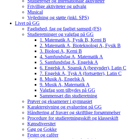
Studierejser og internationale aktiviteter
Frivillige aktiviteter og udvalg
Musical
Vejledning og støtte (inkl. SPS)
Livet på GG
Faglighed, fag og fagligt samspil (FS)
Studieretninger og valgfag på GG
1. Matematik A, Fysik B, Kemi B
2. Matematik A, Bioteknologi A, Fysik B
3. Biologi A, Kemi B
4. Samfundsfag A, Matematik A
5. Samfundsfag A, Engelsk A
6. Engelsk A, Spansk A (begynder), Latin C
7. Engelsk A, Tysk A (fortsætter), Latin C
8. Musik A, Engelsk A
9. Musik A, Matematik A
Valgfag som tilbydes på GG
Sammensæt din studieretning
Prøver og eksamener i gymnasiet
Karaktergivning og evaluering på GG
Håndtering af fravær og skriftlige forsømmelser
Procedure for studieretningsskift og klasseskift
Kønsdiversitet
Gøg og Gokke
Fester og caféer