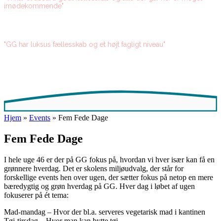
imødekommende"
"GG har luksus fællesskab og et højt fagligt niveau"
Hjem
»
Events
»
Fem Fede Dage
Fem Fede Dage
I hele uge 46 er der på GG fokus på, hvordan vi hver især kan få en
grønnere hverdag. Det er skolens miljøudvalg, der står for
forskellige events hen over ugen, der sætter fokus på netop en mere
bæredygtig og grøn hverdag på GG. Hver dag i løbet af ugen
fokuserer på ét tema:
Mad-mandag – Hvor der bl.a. serveres vegetarisk mad i kantinen
Tøj-tirsdag – Hvor man kan bytte tøj