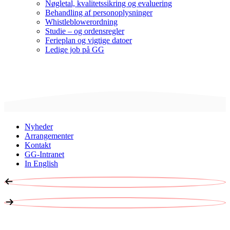
Nøgletal, kvalitetssikring og evaluering
Behandling af personoplysninger
Whistleblowerordning
Studie – og ordensregler
Ferieplan og vigtige datoer
Ledige job på GG
Nyheder
Arrangementer
Kontakt
GG-Intranet
In English
ER DU KLAR?