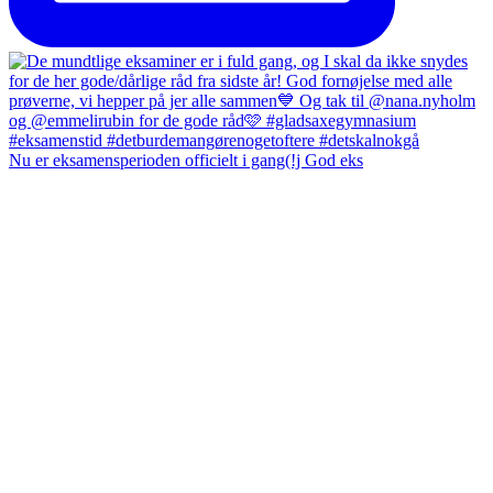
Nu er eksamensperioden officielt i gang(!j God eks