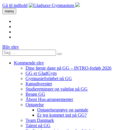
Gå til indhold
menu
Bliv elev
Kommende elev
Dine første dage på GG – INTRO-forløb 2026
GG er GladGym
Gymnasieforløbet på GG
Kønsdiversitet
Studieretninger og valgfag på GG
Besøg GG
Åbent Hus-arrangementer
Optagelse
Optagelsesprøve og samtale
Er jeg kommet ind på GG?
Team Danmark
Talent på GG