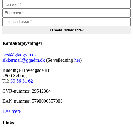
Kontaktoplysninger
post@gladgym.dk
sikkermail@ggadm.dk
(Se vejledning
her
)
Buddinge Hovedgade 81
2860 Søborg
Tlf:
39 56 31 62
CVR-nummer: 29542384
EAN-nummer: 5798000557383
Læs mere
Links