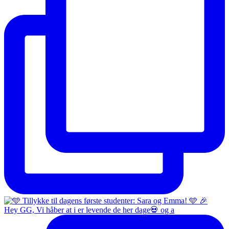
Hey GG, Vi håber at i er levende de her dage💀 og a